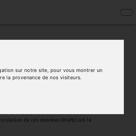
ctère personnel et s'engage à les
 personnel, applicables en Europe et en
lisateurs sur les engagements et mesures
gation sur notre site, pour vous montrer un
nel lors de l’utilisation de son site
re la provenance de nos visiteurs.
rsonne utilisant le Site et à qui les
caractère personnel mis en oeuvre par
27 avril 2016 relatif à la protection
irculation de ces données (RGPD) ont la