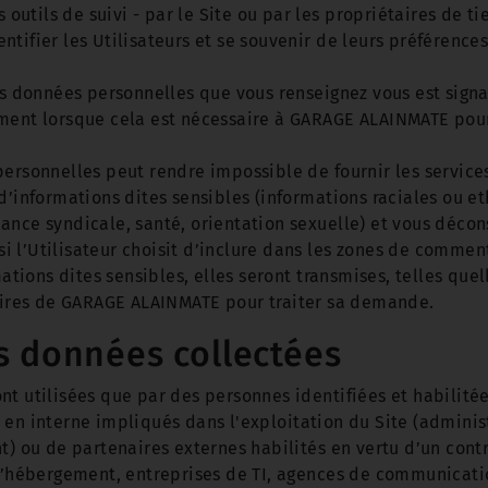
 outils de suivi - par le Site ou par les propriétaires de ti
dentifier les Utilisateurs et se souvenir de leurs préférences
es données personnelles que vous renseignez vous est signa
ement lorsque cela est nécessaire à GARAGE ALAINMATE pour
personnelles peut rendre impossible de fournir les service
nformations dites sensibles (informations raciales ou eth
ance syndicale, santé, orientation sexuelle) et vous décon
 si l’Utilisateur choisit d’inclure dans les zones de commen
ons dites sensibles, elles seront transmises, telles quell
naires de GARAGE ALAINMATE pour traiter sa demande.
es données collectées
t utilisées que par des personnes identifiées et habilitées 
en interne impliqués dans l'exploitation du Site (administ
t) ou de partenaires externes habilités en vertu d’un contr
 d’hébergement, entreprises de TI, agences de communicati