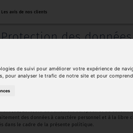
Les avis de nos clients
Protection des données
mportance d’assurer la confidentialité des données à cara
ons en vigueur sur la protection des données à caractère
es données personnelles a pour objectif d’informer les uti
ologies de suivi pour améliorer votre expérience de navi
 de veiller au respect de leurs données à caractère person
s, pour analyser le trafic de notre site et pour comprend
Site ». Un « Utilisateur » peut être définit comme toute pe
ences
ées personnelles s’applique aux traitements de données à 
ponsable de traitement.
ment (UE) 2016/679 du Parlement européen et du Conseil du 
aitement des données à caractère personnel et à la libre c
sés dans le cadre de la présente politique.